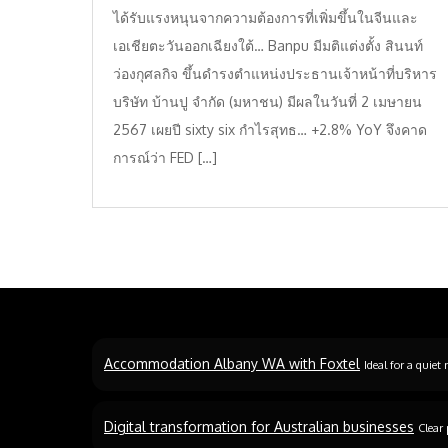
ได้รับแรงหนุนจากความต้องการที่เพิ่มขึ้นในจีนและ
เอเชียตะวันออกเฉียงใต้… Banpu มีมติแต่งตั้ง สินนท์
ว่องกุศลกิจ ขึ้นดำรงตำแหน่งประธานเจ้าหน้าที่บริหาร
บริษัท บ้านปู จำกัด (มหาชน) มีผลในวันที่ 2 เมษายน
2567 เผยปี sixty six กำไรสุทธ… +2.8% YoY จึงคาด
การณ์ว่า FED […]
Accommodation Albany WA with Foxtel
Ideal for a quiet 
Digital transformation for Australian businesses
Clear 