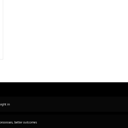
night in
processes, better outcomes