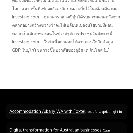
ดอกเบี้ยของเฟดเปิดเผยในวันนี้ว่านักลงทุนเพิ่มเดิมพันว่ามี
โอกาสมากขึ้นที่เฟดจะยังคงอัตราดอกเบี้ยไว้ในเดือนมีนาคม…
Investing.com – ธนาคารกลางญี่ปุ่นได้รับความคาดหวังจาก
ตลาดอย่างกว้างขวางว่าจะไม่เปลี่ยนแปลงนโยบายที่ผ่อน
คลายเป็นพิเศษของตนในช่วงสรุปการประชุมวันอังคารนี้…
Investing.com – ในวันนี้ตลาดจะให้ความสนใจกับข้อมูล
GDP ในยูโรโซนการขึ้นปราศัยของลูอิส เด กินโดส […]
Accommodation Albany WA with Foxtel
Ideal for a quiet night in
Digital transformation for Australian businesses
Clear