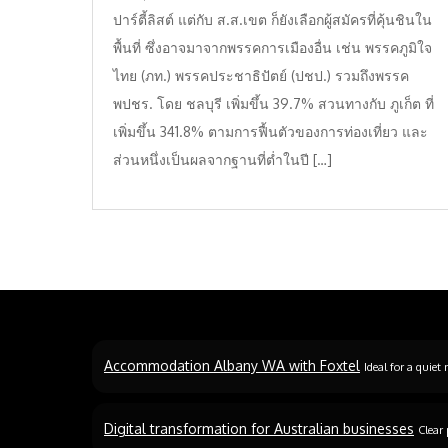
ปาร์ตี้ลิสต์ แต่กับ ส.ส.เขต ก็ยังเลือกผู้สมัครที่คุ้นชินใน
พื้นที่ ซึ่งอาจมาจากพรรคการเมืองอื่น เช่น พรรคภูมิใจ
ไทย (ภท.) พรรคประชาธิปัตย์ (ปชป.) รวมถึงพรรค
พปชร. โดย ชลบุรี เพิ่มขึ้น 39.7% สวนทางกับ ภูเก็ต ที่
เพิ่มขึ้น 341.8% ตามการฟื้นตัวของการท่องเที่ยว และ
ส่วนหนึ่งเป็นผลจากฐานที่ต่ำในปี […]
Accommodation Albany WA with Foxtel
Ideal for a quiet 
Digital transformation for Australian businesses
Clear 