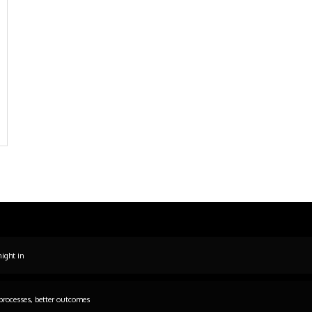
night in
processes, better outcomes