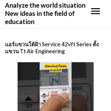
Skip
Analyze the world situation
to
New ideas in the field of
content
education
แอร์แขวนใต้ฝ้า Service 42vft Series ตั้ง
แขวน Tt Air Engineering