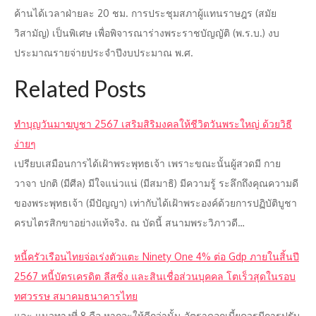
ค้านได้เวลาฝ่ายละ 20 ชม. การประชุมสภาผู้แทนราษฎร (สมัย
วิสามัญ) เป็นพิเศษ เพื่อพิจารณาร่างพระราชบัญญัติ (พ.ร.บ.) งบ
ประมาณรายจ่ายประจำปีงบประมาณ พ.ศ.
Related Posts
ทำบุญวันมาฆบูชา 2567 เสริมสิริมงคลให้ชีวิตวันพระใหญ่ ด้วยวิธี
ง่ายๆ
เปรียบเสมือนการได้เฝ้าพระพุทธเจ้า เพราะขณะนั้นผู้สวดมี กาย
วาจา ปกติ (มีศีล) มีใจแน่วแน่ (มีสมาธิ) มีความรู้ ระลึกถึงคุณความดี
ของพระพุทธเจ้า (มีปัญญา) เท่ากับได้เฝ้าพระองค์ด้วยการปฏิบัติบูชา
ครบไตรสิกขาอย่างแท้จริง. ณ บัดนี้ สนามพระวิภาวดี…
หนี้ครัวเรือนไทยจ่อเร่งตัวแตะ Ninety One 4% ต่อ Gdp ภายในสิ้นปี
2567 หนี้บัตรเครดิต ลีสซิ่ง และสินเชื่อส่วนบุคคล โตเร็วสุดในรอบ
ทศวรรษ สมาคมธนาคารไทย
และ แนวทางที่ 8 คือ หากจะให้ดีกว่านั้น อัตราดอกเบี้ยควรมีการปรับ