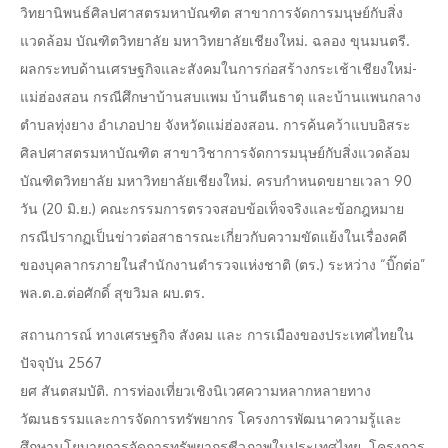
วิทยานิพนธ์ศิลปศาสตรมหาบัณฑิต สาขาการจัดการมนุษย์กับสิ่ง
แวดล้อม บัณฑิตวิทยาลัย มหาวิทยาลัยเชียงใหม่. ฉลอง ขุนมนตรี.
ผลกระทบด้านเศรษฐกิจและสังคมในการก่อสร้างกระเช้าเชียงใหม่-
แม่ฮ่องสอน กรณีศึกษาบ้านสบแพม บ้านตีนธาตุ และบ้านแพนกลาง
ตำบลทุ่งยาง อำเภอปาย จังหวัดแม่ฮ่องสอน. การค้นคว้าแบบอิสระ
ศิลปศาสตรมหาบัณฑิต สาขาวิชาการจัดการมนุษย์กับสิ่งแวดล้อม
บัณฑิตวิทยาลัย มหาวิทยาลัยเชียงใหม่. ครบกำหนดขยายเวลา 90
วัน (20 มิ.ย.) คณะกรรมการตรวจสอบข้อเท็จจริงและข้อกฎหมาย
กรณีปรากฏเป็นข่าวต่อสาธารณะเกี่ยวกับความขัดแย้งในเรื่องคดี
ของบุคลากรภายในสำนักงานตำรวจแห่งชาติ (ตร.) ระหว่าง “บิ๊กต่อ”
พล.ต.อ.ต่อศักดิ์ สุขวิมล ผบ.ตร.
สถานการณ์ ทางเศรษฐกิจ สังคม และ การเมืองของประเทศไทยใน
ปัจจุบัน 2567
ยศ สันตสมบัติ. การท่องเที่ยวเชิงนิเวศความหลากหลายทาง
วัฒนธรรมและการจัดการทรัพยากร โครงการพัฒนาความรู้และ
ศึกษานโยบายการจัดการทรัพยากรชีวภาพในประเทศไทย. โครงการ