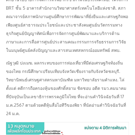
BRT ชั้น 5 อาคารสำนักงานวิทยาศาสตร์เทคโนโลยีแห่งชาติ. สภา
คณาจารย์สภาพนักงานศูนย์ศึกษาการพัฒนาที่ยั่งยืนและเศรษฐกิจพอ
เพียงศูนย์สาธารณประโยชน์และประชาสังคมศูนย์นวัตกรรมทาง
ธุรกิจศูนย์ปัญญาทัศน์เพื่อการจัดการศูนย์พัฒนาและบริการด้าน
ภาษาและการสื่อสารศูนย์ประสานคณะกรรมการจริยธรรมการวิจัย
ในมนุษย์ศูนย์คลังปัญญาและสารสนเทศสหกรณ์ออมทรัพย์ สพบ.
ณัฐวุฒิ ปงเมฆ. ผลกระทบของการท่องเที่ยวที่มีต่อเศรษฐกิจท้องถิ่น
ของไทย กรณีศึกษาเปรียบเทียบจังหวัดเชียงรายกับจังหวัดชลบุรี.
วิทยานิพนธ์เศรษฐศาสตรมหาบัณฑิต มหาวิทยาลัยรามคำแหง. ไล่
ตั้งแต่ คดีการถือครองหุ้นของศักดิ์สยาม ชิดชอบ อดีต รมว.คมนาคม
ที่ปัจจุบันเป็นเลขาธิการพรรคภูมิใจไทย ที่จะอ่านคำวินิจฉัยวันที่ 17
ม.ค.2567 ตามด้วยคดีหุ้นสื่อไอทีวีของพิธา ที่นัดอ่านคำวินิจฉัยวันที่
24 ม.ค.