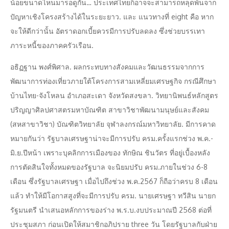
น้อยขนาดไหนมารอดูกัน… ประเทศไทยก็อาจจะสามารถหลุดพ้นจาก
ปัญหาเชิงโครงสร้างได้ในระยะยาว. และ แนวทางที่ eight คือ หาก
จะให้ดีกว่านั้น อัตราดอกเบี้ยควรมีการปรับลดลง ซึ่งช่วยบรรเทา
ภาระหนี้ของภาคครัวเรือน.
อธิฏฐาน พงศ์พิศาล. ผลกระทบทางสังคมและวัฒนธรรมจากการ
พัฒนาการท่องเที่ยวภายใต้โครงการสามเหลี่ยมเศรษฐกิจ กรณีศึกษา
บ้านไทย-จังโหลน อำเภอสะเดา จังหวัดสงขลา. วิทยานิพนธ์หลักสูตร
ปริญญาศิลปศาสตรมหาบัณฑิต สาขาวิชาพัฒนามนุษย์และสังคม
(สหสาขาวิชา) บัณฑิตวิทยาลัย จุฬาลงกรณ์มหาวิทยาลัย. มีการคาด
หมายกันว่า รัฐบาลเศรษฐาน่าจะมีการปรับ ครม.ครั้งแรกช่วง พ.ค.-
มิ.ย.ปีหน้า เพราะบุคลิกการเมืองของ ทักษิณ ชินวัตร ที่อยู่เบื้องหลัง
การตัดสินใจทั้งหมดของรัฐบาล จะนิยมปรับ ครม.ภายในช่วง 6-8
เดือน ซึ่งรัฐบาลเศรษฐา เมื่อไปถึงช่วง พ.ค.2567 ก็ถือว่าครบ 8 เดือน
แล้ว ทำให้มีโอกาสสูงที่จะมีการปรับ ครม. นายเศรษฐา ทวีสิน นายก
รัฐมนตรี นำเสนอหลักการของร่าง พ.ร.บ.งบประมาณปี 2568 ต่อที่
ประชุมสภา ก่อนเปิดให้สมาชิกอภิปราย three วัน โดยรัฐบาลกับฝ่าย