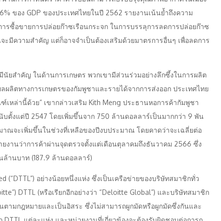
ะมาณ 6% ของ GDP ของประเทศไทยในปี 2562 รายงานเน้นย้ำถึงความ
ารซื้อขายการปล่อยก๊าซเรือนกระจก ในการบรรลุการลดการปล่อยก๊าซ
ะมีความสำคัญ แต่ก็อาจจำเป็นต้องเสริมด้วยมาตรการอื่นๆ เพื่อลดการ
งมีนัยสำคัญ ในด้านการเกษตร พวกเขามีส่วนร่วมอย่างลึกซึ้งในการผลิต
ต่อผลผลิตทางการเกษตรของกัมพูชาและรายได้จากการส่งออก ประเทศไทย
์เหล่านี้ด้วย” เขากล่าวเสริม Kith Meng ประธานหอการค้ากัมพูชา
บตั้งแต่ปี 2547 โดยเพิ่มขึ้นจาก 750 ล้านดอลลาร์เป็นมากกว่า 9 พัน
าณจะเพิ่มขึ้นในช่วงที่เหลือของปีงบประมาณ โดยคาดว่าจะเฉลี่ยต่อ
รายงานว่าการค้าผ่านจุดตรวจตั้งแต่เดือนตุลาคมถึงธันวาคม 2566 ซึ่ง
นล้านบาท (187.9 ล้านดอลลาร์)
(“DTTL”) อย่างน้อยหนึ่งแห่ง ซึ่งเป็นเครือข่ายของบริษัทสมาชิกทั่ว
itte”) DTTL (หรือเรียกอีกอย่างว่า “Deloitte Global”) และบริษัทสมาชิก
กันตามกฎหมายและเป็นอิสระ ซึ่งไม่สามารถผูกมัดหรือผูกมัดซึ่งกันและ
ิก DTTL แต่ละแห่ง และหน่วยงานที่เกี่ยวข้องจะต้องรับผิดชอบต่อการก