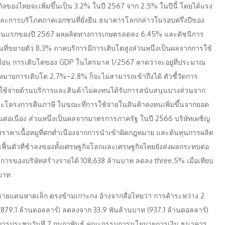
ของไทยจะเพิ่มขึ้นเป็น 3.2% ในปี 2567 จาก 2.5% ในปีนี้ โดยได้แรง
และการบริโภคภาคเอกชนที่ยั่งยืน ธนาคารโลกกล่าวในรอบครึ่งปีของ
เดือนแรกของปี 2567 ผลผลิตทางการเกษตรลดลง 6.45% และดัชนีการ
้นที่ขยายตัว 8.3% ภาคบริการมีการเติบโตสูงส่วนหนึ่งเป็นผลจากการใช้
งเดือน การเติบโตของ GDP ในไตรมาส 1/2567 คาดว่าจะอยู่ที่ประมาณ
หมายการเติบโต 2.7%–2.8% ก็จะไม่สามารถเข้าถึงได้ ตัวชี้วัดการ
ช้จ่ายด้านบริการและสินค้าไม่คงทนได้รับการสนับสนุนบางส่วนจาก
โครงการคืนภาษี ในขณะที่การใช้จ่ายในสินค้าคงทนเพิ่มขึ้นจากยอด
่มขึ้นต่อเนื่อง ส่วนหนึ่งเป็นผลจากมาตรการภาครัฐ ในปี 2566 บริษัทเผชิญ
ราคาเนื้อหมูที่ตกต่ำเนื่องจากการนำเข้าผิดกฎหมาย และต้นทุนการผลิต
ี้การฟื้นตัวที่ช้าลงของทั้งเศรษฐกิจโลกและเศรษฐกิจไทยยังส่งผลกระทบต่อ
ารของบริษัทสร้างรายได้ 108,638 ล้านบาท ลดลง three.5% เมื่อเทียบ
นบาท
ชายแดนหาดเล็ก ตรงข้ามเกาะกง อ้างจากสื่อไทยว่า การค้าระหว่าง 2
 (879.1 ล้านดอลลาร์) ลดลงจาก 33.9 พันล้านบาท (937.1 ล้านดอลลาร์)
 ในการประชุมวันที่ 7 กุมภาพันธ์ คณะกรรมการนโยบายการเงิน ธนาคาร