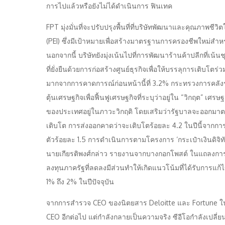
การไปแล้วหรือยังไม่ได้ดำเนินการ ฟินเทค
FPT มุ่งมั่นที่จะปรับปรุงพื้นที่ที่บริษัทพัฒนาและคุณภาพชี
(PEI) ซึ่งมีเป้าหมายเพื่อสร้างมาตรฐานการครองชีพใหม่สำหรับผ
นอกจากนี้ บริษัทยังมุ่งเน้นไปที่การพัฒนาร้านค้าปลีกที
ที่ยั่งยืนด้วยการก่อสร้างศูนย์ธุรกิจเพื่อให้บรรลุการเติบโ
มากจากการคาดการณ์ก่อนหน้านี้ที่ 3.2% กระทรวงการคลัง
ตุ้นเศรษฐกิจเพื่อฟื้นฟูเศรษฐกิจที่ระบุว่าอยู่ใน “วิกฤต” เศ
ของประเทศอยู่ในภาวะวิกฤติ โดยเสริมว่ารัฐบาลจะออกมาต
เติบโต การส่งออกคาดว่าจะเติบโตร้อยละ 4.2 ในปีนี้จากการ
ตัวร้อยละ 1.5 การดำเนินการตามโครงการ ‘กระเป๋าเงินดิจิทั
นายเกียรติพงศ์กล่าว รายงานจากบางกอกโพสต์ ในแถลงการ
ลงทุนภาครัฐที่ลดลงมีส่วนทำให้เกิดแนวโน้มที่ได้รับการแก
1% ถึง 2% ในปีปัจจุบัน
จากการสำรวจ CEO ของนิตยสาร Deloitte และ Fortune ในเ
CEO อีกต่อไป แต่กำลังกลายเป็นความจริง ซีอีโอกำลังเปลี่