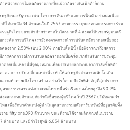
ำหนิจากการไม่ลดอัตราดอกเบี้ยแม้ว่าอัตราเงินเฟ้อต่ำก็ตาม
ฐกิจของรัฐบาล เช่น โครงการคืนภาษี และการฟื้นตัวอย่างต่อเนื่อง
ต่างชาติได้มากถึง 34 ล้านคนในปี 2567 ตามการระบุของคณะกรรมการร่วม
รษฐกิจไทยขยายตัวช้ากว่าคาดในไตรมาสที่ 4 ส่งผลให้นายกรัฐมนตรี
ื่อกระตุ้นการบริโภค เรายังคงคาดการณ์การปรับลดอัตราดอกเบี้ยสอง
จะลดลงจาก 2.50% เป็น 2.00% ภายในสิ้นปีนี้ เมื่อพิจารณาถึงผลการ
ี้มีการคาดการณ์การปรับลดอัตราดอกเบี้ยครั้งแรกสำหรับการประชุม
กเบี้ยเหล่านี้มีจุดมุ่งหมายเพื่อบรรเทาผลกระทบจากกำลังซื้อที่ต่ำ
่คาดว่าการปรับเปลี่ยนเหล่านี้จะทำให้เศรษฐกิจสามารถเติบโตเกิน
ความท้าทายเชิงโครงสร้าง อย่างไรก็ตาม ปัจจัยที่สำคัญที่สุดประการ
กข้อมูลของธนาคารแห่งประเทศไทย หนี้ครัวเรือนของไทยสูงถึง 90.9%
งส่งผลกระทบด้านลบต่อกำลังซื้อของผู้บริโภค ในปี 2567 บริษัทคาดว่า
เพื่อรักษาตำแหน่งผู้นำในอุตสาหกรรมอสังหาริมทรัพย์ที่อยู่อาศัยทั้ง
ายรวม fifty one,390 ล้านบาท ขณะที่รายได้จากผลิตภัณฑ์แนวราบ
,757 ล้านบาท และมีกำไรสุทธิ 6,054 ล้านบาท