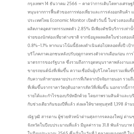
กรุงเทพฯ 14 ธันวาคม 2566 – คาดว่าการเติบโตทางเศรษฐกิจ
หนุนจากการฟื้นตัวของการท่องเที่ยวและการส่งออกสินค้า 
ประเทศไทย Economic Monitor เปิดตัววันนี้ ในช่วงสอง
ผลิตภาคอุตสาหกรรมหดตัว 2.85% มีเพียงดัชนีบริการเท่านั
จ่ายของนักท่องเที่ยวต่างชาติ จากข้อมูลผลผลิตในช่วงสอ
0.8%–1.1% หากแนวโน้มนี้ยังคงดำเนินต่อไปตลอดทั้งปี เป้า
บริโภคภาคเอกชนหลังปรับฤดูกาลทรงตัวจากเดือนก่อน การใ
มาตรการของรัฐบาล ซึ่งรวมถึงการอุดหนุนราคาพลังงานและ
ขายรถยนต์นั่งที่เพิ่มขึ้น ความเชื่อมั่นผู้บริโภคโดยรวมเพิ
กับความท้าทายหลายประการที่เกิดจากปัจจัยภายนอก รวมถึง
ที่เพิ่มขึ้นจากราคาวัตถุดิบอาหารสัตว์ที่เพิ่มขึ้น นอกจากน
รายได้และกำไรของบริษัทอีกด้วย โดยภาพรวมสินค้าและบริก
กับช่วงเดียวกันของปีที่แล้ว ส่งผลให้ขาดทุนสุทธิ 1,398 ล้า
ณัฐวุฒิ สารดาน ผู้ช่วยหัวหน้าด่านศุลกากรคลองใหญ่ ด่าน
จังหวัดในปีงบประมาณที่แล้ว มีมูลค่ารวม 31.8 พันล้านบาท
ในปีงบประมาณ 2565 ซึ่งเริ่มในวันที่ 1 ตุลาคมของทุกปี