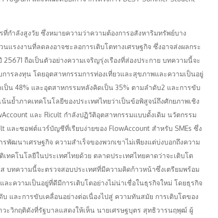
ี่กำลังสูงวัย ซึ่งหมายความว่าความต้องการอสังหาริมทรัพย์บาง
จำนวนแรงงานที่ลดลงอาจชะลอการเติบโตทางเศรษฐกิจ ซึ่งอาจส่งผลกระ
5671 ถือเป็นตัวอย่างความเจริญรุ่งเรืองที่ส่องประกาย บทความนี้จะ
รับการลงทุน โดยอุตสาหกรรมการท่องเที่ยวและสุขภาพและความเป็นอยู่
แรกคิดเป็น 48% และอุตสาหกรรมหลังคิดเป็น 35% ตามลำดับ2 และการขับ
 เน้นย้ำภาคเทคโนโลยีของประเทศไทยว่าเป็นข้อพิสูจน์ถึงศักยภาพเชิง
wAccount และ Ricult กำลังปฏิวัติอุตสาหกรรมแบบดั้งเดิม นวัตกรรม
ult และซอฟต์แวร์บัญชีที่เรียบง่ายของ FlowAccount สำหรับ SMEs ซึ่ง
นการพัฒนาเศรษฐกิจ ความสำเร็จของพวกเขาไม่เพียงแต่บ่งบอกถึงความ
ปฏิวัติเทคโนโลยีในประเทศไทยด้วย ตลาดประเทศไทยคาดว่าจะเติบโต
สดใส บทความนี้จะตรวจสอบประเทศที่มีความคิดก้าวหน้าซึ่งเตรียมพร้อม
วามเป็นอยู่ที่ดีมีการเติบโตอย่างไม่น่าเชื่อในธุรกิจใหม่ โดยธุรกิจ
 และการขับเคลื่อนอย่างต่อเนื่องไปสู่ ความทันสมัย การเติบโตของ
วะวิกฤติดังที่รัฐบาลแสดงให้เห็น นายเศรษฐบุตร สุทธิวารนฤพุฒ์ ผู้